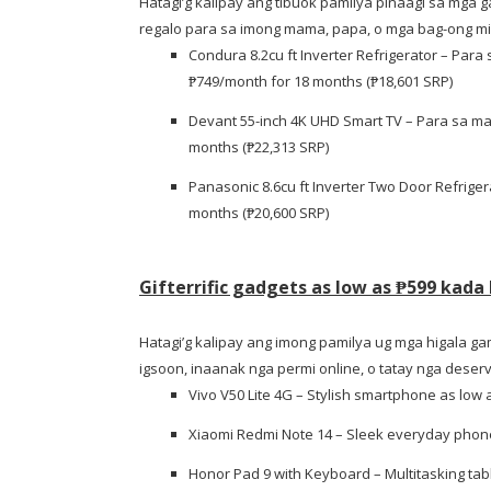
Hatagi’g kalipay ang tibuok pamilya pinaagi sa mga 
regalo para sa imong mama, papa, o mga bag-ong mi
Condura 8.2cu ft Inverter Refrigerator – Para
₱749/month for 18 months (₱18,601 SRP)
Devant 55-inch 4K UHD Smart TV – Para sa ma
months (₱22,313 SRP)
Panasonic 8.6cu ft Inverter Two Door Refriger
months (₱20,600 SRP)
Gifterrific gadgets as low as ₱599 kad
Hatagi’g kalipay ang imong pamilya ug mga higala ga
igsoon, inaanak nga permi online, o tatay nga deser
Vivo V50 Lite 4G – Stylish smartphone as low
Xiaomi Redmi Note 14 – Sleek everyday phon
Honor Pad 9 with Keyboard – Multitasking tab