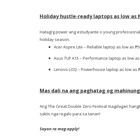
Holiday hustle-ready laptops as low as
Hatagi’g power ang estudyante o young professional
holiday season.
Acer Aspire Lite – Reliable laptop as low as
₱5
Asus TUF A15 – Performance laptop as low a
Lenovo LOQ – Powerhouse laptop as low as
Mas dali na ang paghatag og mahinung
Ang The Great Double Zero Festival magdagan hang
sakto nga regalo para sa tanan!
Sayon ra mag-apply!