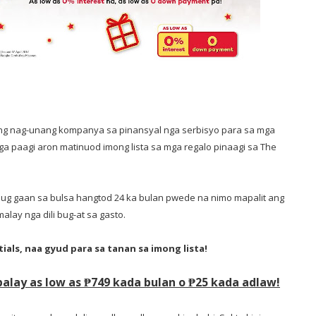
ang nag-unang kompanya sa pinansyal nga serbisyo para sa mga
 paagi aron matinuod imong lista sa mga regalo pinaagi sa The
 ug gaan sa bulsa hangtod 24 ka bulan pwede na nimo mapalit ang
lay nga dili bug-at sa gasto.
als, naa gyud para sa tanan sa imong lista!
lay as low as ₱749 kada bulan o ₱25 kada adlaw!