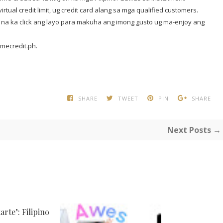
irtual credit limit, ug credit card alang sa mga qualified customers.
 na ka click ang layo para makuha ang imong gusto ug ma-enjoy ang
mecredit.ph.
SHARE
TWEET
PIN
SHARE
Next Posts →
rte": Filipino