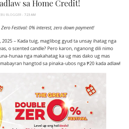
 adlaw sa Home Credit!
EBU BLOGGER
- 7:23 AM
Zero Festival: 0% interest, zero down payment!
2, 2025
– Kada tuig, maglibog gyud ta unsay ihatag nga
s, o scented candle? Pero karon, nganong dili nimo
Huna-hunaa nga makahatag ka ug mas dako ug mas
mabayran hangtod sa pinaka-ubos nga
₱20 kada adlaw!