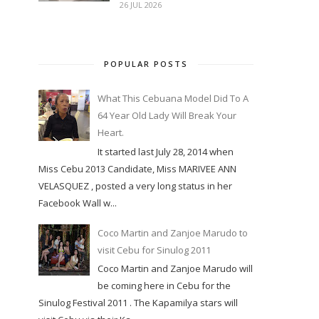
26 JUL 2026
POPULAR POSTS
What This Cebuana Model Did To A
64 Year Old Lady Will Break Your
Heart.
It started last July 28, 2014 when
Miss Cebu 2013 Candidate, Miss MARIVEE ANN
VELASQUEZ , posted a very long status in her
Facebook Wall w...
Coco Martin and Zanjoe Marudo to
visit Cebu for Sinulog 2011
Coco Martin and Zanjoe Marudo will
be coming here in Cebu for the
Sinulog Festival 2011 . The Kapamilya stars will