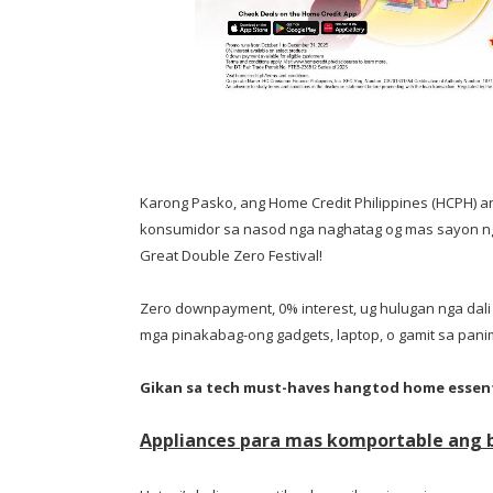
Karong Pasko, ang Home Credit Philippines (HCPH) 
konsumidor sa nasod nga naghatag og mas sayon nga
Great Double Zero Festival!
Zero downpayment, 0% interest, ug hulugan nga dali
mga pinakabag-ong gadgets, laptop, o gamit sa panima
Gikan sa tech must-haves hangtod home essenti
Appliances para mas komportable ang ba