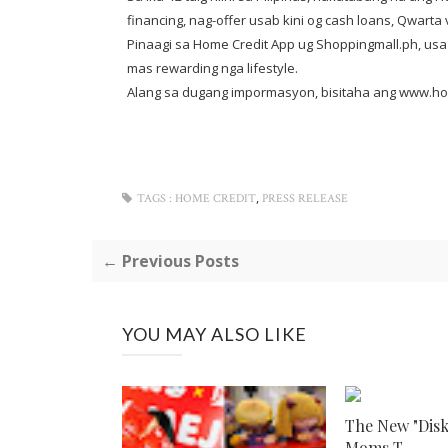
financing, nag-offer usab kini og cash loans, Qwarta v
Pinaagi sa Home Credit App ug Shoppingmall.ph, usa
mas rewarding nga lifestyle.
Alang sa dugang impormasyon, bisitaha ang www.ho
,
TAGS :
HOME CREDIT
PRESS RELEASE
← Previous Posts
YOU MAY ALSO LIKE
The New "Diska
Moms T...