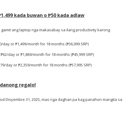
 ₱1,499 kada buwan o ₱50 kada adlaw
 gamit ang laptop nga makasabay sa ilang productivity karong
0/day or ₱1,499/month for 18 months (₱36,999 SRP)
s
₱62/day or ₱1,869/month for 18 months (₱45,999 SRP)
₱79/day or ₱2,359/month for 18 months (₱57,995 SRP)
danong regalo!
tod Disyembre 31, 2025, mao nga daghan pa kag panahon mangita sa