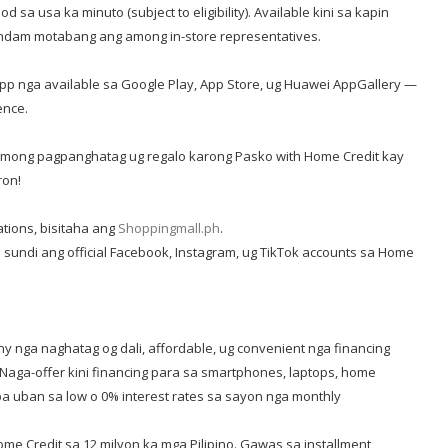
 sa usa ka minuto (subject to eligibility). Available kini sa kapin
 andam motabang ang among in-store representatives.
 nga available sa Google Play, App Store, ug Huawei AppGallery
—
ence.
mong pagpanghatag ug regalo karong Pasko with Home Credit kay
ron!
ations, bisitaha ang
Shoppingmall.ph
.
 sundi ang official Facebook, Instagram, ug TikTok accounts sa Home
y nga naghatag og dali, affordable, ug convenient nga financing
 Naga-offer kini financing para sa smartphones, laptops, home
pa uban sa low o 0% interest rates sa sayon nga monthly
Home Credit sa 12 milyon ka mga Pilipino. Gawas sa installment