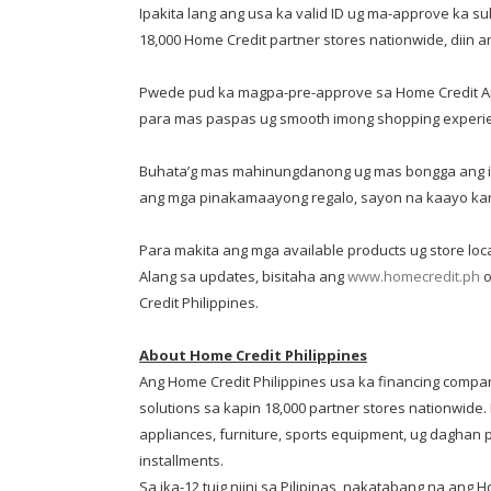
Ipakita lang ang usa ka valid ID ug ma-approve ka sulod
18,000 Home Credit partner stores nationwide, diin
Pwede pud ka magpa-pre-approve sa Home Credit App
para mas paspas ug smooth imong shopping experi
Buhata’g mas mahinungdanong ug mas bongga ang i
ang mga pinakamaayong regalo, sayon na kaayo ka
Para makita ang mga available products ug store loc
Alang sa updates, bisitaha ang
www.homecredit.ph
o
Credit Philippines.
About Home Credit Philippines
Ang Home Credit Philippines usa ka financing compan
solutions sa kapin 18,000 partner stores nationwide.
appliances, furniture, sports equipment, ug daghan 
installments.
Sa ika-12 tuig niini sa Pilipinas, nakatabang na ang 