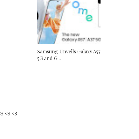
Samsung Unveils Galaxy A57
5G and G...
3 <3 <3