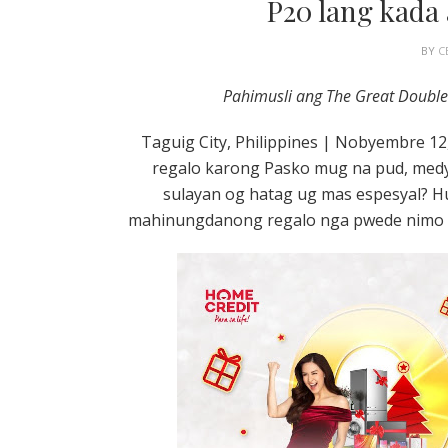
P20 lang kada
BY
C
Pahimusli ang The Great Double 
Taguig City, Philippines | Nobyembre 1
regalo karong Pasko mug na pud, medya
sulayan og hatag ug mas espesyal? 
mahinungdanong regalo nga pwede nimo 