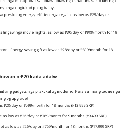
gamit nga makapadali sa adlaw-adlaw nga kinabuhi. Sakto kini nga
nyo nga nagtukod pa ug balay.
 sa presko ug energy-efficient nga regalo, as low as
₱25/day or
s lingaw nga movie nights, as low as
₱30/day or ₱909/month for 18
ator – Energy-saving gift as low as
₱28/day or ₱839/month for 18
a buwan o ₱20 kada adalw
mit ang gadgets nga praktikal ug moderno. Para sa imong techie nga
ving og upgrade!
 as
₱20/day or ₱599/month for 18 months (₱13,999 SRP)
e as low as
₱26/day or ₱769/month for 9 months (₱9,499 SRP)
let as low as
₱26/day or ₱769/month for 18 months (₱17,999 SRP)